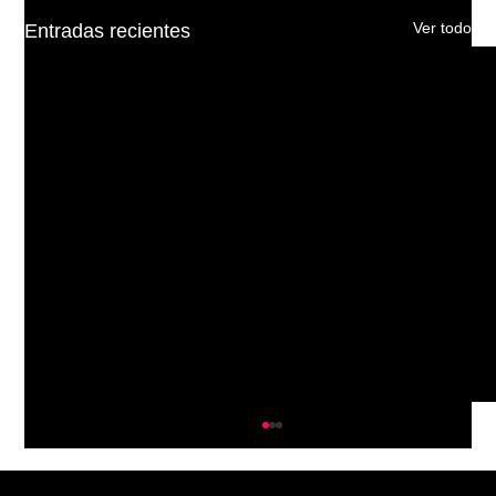
Ver todo
Entradas recientes
Estrategias de SEO Local en Paraguay:
Cómo Destacar tu Negocio en 2025