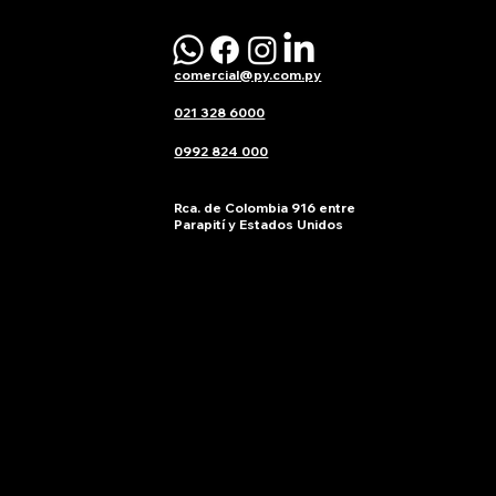
El SEO local es esencial para cualquier
negocio en Paraguay que quiera sobresalir en
las búsquedas en línea. Ya sea que operes
comercial@py.com.py
desde una...
021 328 6000
0992 824 000
Rca. de Colombia 916 entre
Parapití y Estados Unidos