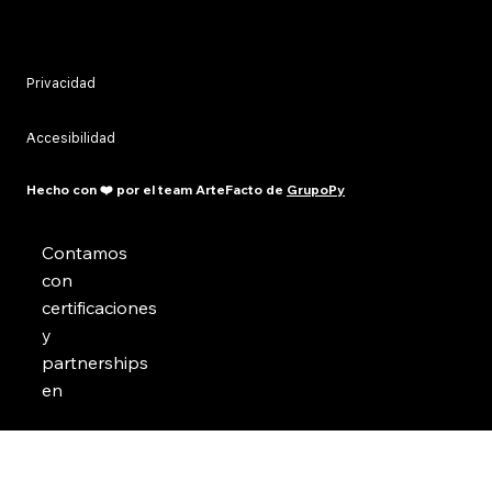
Privacidad
Accesibilidad
Hecho con ❤️ por el team ArteFacto de
GrupoPy
Contamos
con
certificaciones
y
partnerships
en